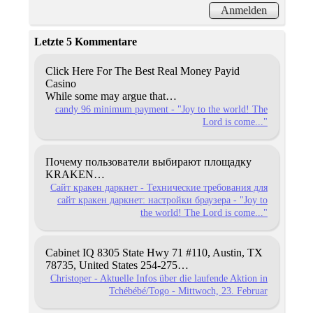
Letzte 5 Kommentare
Click Here For The Best Real Money Payid
Casino
While some may argue that…
candy 96 minimum payment - "Joy to the world! The
Lord is come..."
Почему пользователи выбирают площадку
KRAKEN…
Сайт кракен даркнет - Технические требования для
сайт кракен даркнет: настройки браузера - "Joy to
the world! The Lord is come..."
Cabinet IQ
8305 Statе Hwy 71 #110, Austin,
TX
78735, United Statеs
254-275…
Christoper - Aktuelle Infos über die laufende Aktion in
Tchébébé/Togo - Mittwoch, 23. Februar