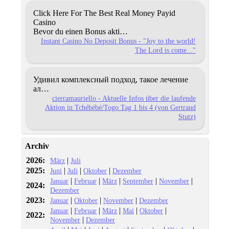
Click Here For The Best Real Money Payid
Casino
Bevor du einen Bonus akti…
Instant Casino No Deposit Bonus - "Joy to the world!
The Lord is come..."
Удивил комплексный подход, такое лечение
ал…
cierramauriello - Aktuelle Infos über die laufende
Aktion in Tchébébé/Togo Tag 1 bis 4 (von Gertraud
Stutz)
Archiv
2026:
|
März
Juli
2025:
|
|
|
Juni
Juli
Oktober
Dezember
|
|
|
|
|
Januar
Februar
März
September
November
2024:
Dezember
2023:
|
|
|
Januar
Oktober
November
Dezember
|
|
|
|
|
Januar
Februar
März
Mai
Oktober
2022:
|
November
Dezember