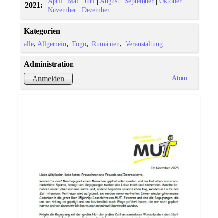
|
|
|
|
|
|
April
Mai
Juni
August
September
Oktober
2021:
|
November
Dezember
Kategorien
alle
Allgemein
Togo
Rumänien
Veranstaltung
Administration
Atom
Anmelden