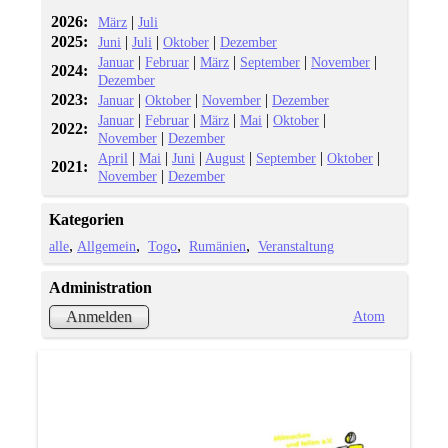
2026:
|
März
Juli
2025:
|
|
|
Juni
Juli
Oktober
Dezember
|
|
|
|
|
Januar
Februar
März
September
November
2024:
Dezember
2023:
|
|
|
Januar
Oktober
November
Dezember
|
|
|
|
|
Januar
Februar
März
Mai
Oktober
2022:
|
November
Dezember
|
|
|
|
|
|
April
Mai
Juni
August
September
Oktober
2021:
|
November
Dezember
Kategorien
alle
Allgemein
Togo
Rumänien
Veranstaltung
Administration
Atom
Anmelden