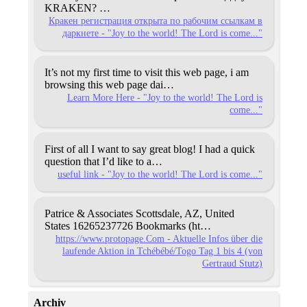
KRAKEN?
…
Кракен регистрация открыта по рабочим ссылкам в
даркнете - "Joy to the world! The Lord is come..."
It’s not my first time to visit this web page, i am
browsing
this web page dai…
Learn More Here - "Joy to the world! The Lord is
come..."
First of all I want to say great blog! I had a quick
question that I’d like to a…
useful link - "Joy to the world! The Lord is come..."
Patrice & Associates
Scottsdale, AZ, United
States
16265237726
Bookmarks (ht…
https://www.protopage.Com - Aktuelle Infos über die
laufende Aktion in Tchébébé/Togo Tag 1 bis 4 (von
Gertraud Stutz)
Archiv