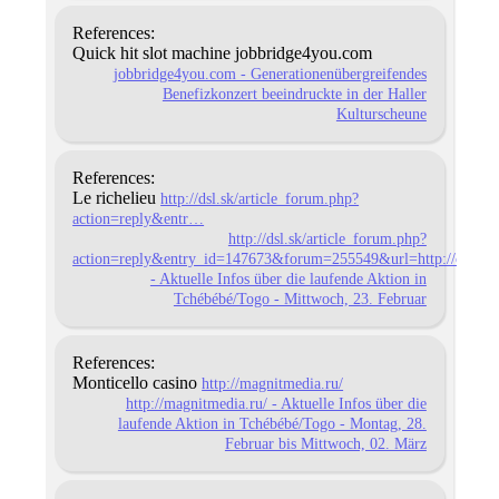
References:
Quick hit slot machine jobbridge4you.com
jobbridge4you.com - Generationenübergreifendes
Benefizkonzert beeindruckte in der Haller
Kulturscheune
References:
Le richelieu
http://dsl.sk/article_forum.php?
action=reply&entr…
http://dsl.sk/article_forum.php?
action=reply&entry_id=147673&forum=255549&url=http://card.lif
- Aktuelle Infos über die laufende Aktion in
Tchébébé/Togo - Mittwoch, 23. Februar
References:
Monticello casino
http://magnitmedia.ru/
http://magnitmedia.ru/ - Aktuelle Infos über die
laufende Aktion in Tchébébé/Togo - Montag, 28.
Februar bis Mittwoch, 02. März