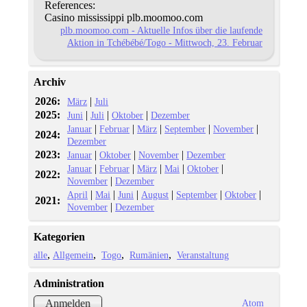
References:
Casino mississippi plb.moomoo.com
plb.moomoo.com - Aktuelle Infos über die laufende
Aktion in Tchébébé/Togo - Mittwoch, 23. Februar
Archiv
2026:
|
März
Juli
2025:
|
|
|
Juni
Juli
Oktober
Dezember
|
|
|
|
|
Januar
Februar
März
September
November
2024:
Dezember
2023:
|
|
|
Januar
Oktober
November
Dezember
|
|
|
|
|
Januar
Februar
März
Mai
Oktober
2022:
|
November
Dezember
|
|
|
|
|
|
April
Mai
Juni
August
September
Oktober
2021:
|
November
Dezember
Kategorien
alle
Allgemein
Togo
Rumänien
Veranstaltung
Administration
Atom
Anmelden