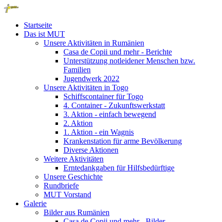
Startseite
Das ist MUT
Unsere Aktivitäten in Rumänien
Casa de Copii und mehr - Berichte
Unterstützung notleidener Menschen bzw.
Familien
Jugendwerk 2022
Unsere Aktivitäten in Togo
Schiffscontainer für Togo
4. Container - Zukunftswerkstatt
3. Aktion - einfach bewegend
2. Aktion
1. Aktion - ein Wagnis
Krankenstation für arme Bevölkerung
Diverse Aktionen
Weitere Aktivitäten
Erntedankgaben für Hilfsbedürftige
Unsere Geschichte
Rundbriefe
MUT Vorstand
Galerie
Bilder aus Rumänien
Casa de Copii und mehr - Bilder