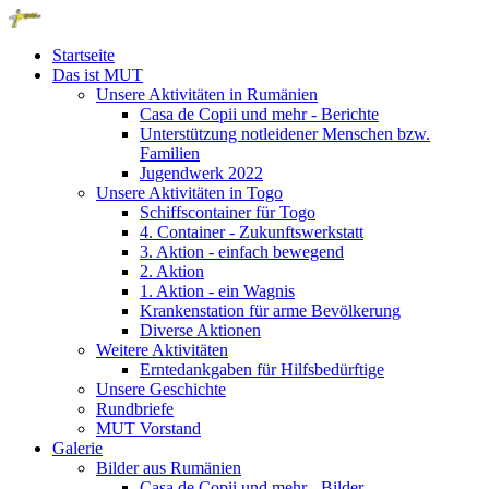
Startseite
Das ist MUT
Unsere Aktivitäten in Rumänien
Casa de Copii und mehr - Berichte
Unterstützung notleidener Menschen bzw.
Familien
Jugendwerk 2022
Unsere Aktivitäten in Togo
Schiffscontainer für Togo
4. Container - Zukunftswerkstatt
3. Aktion - einfach bewegend
2. Aktion
1. Aktion - ein Wagnis
Krankenstation für arme Bevölkerung
Diverse Aktionen
Weitere Aktivitäten
Erntedankgaben für Hilfsbedürftige
Unsere Geschichte
Rundbriefe
MUT Vorstand
Galerie
Bilder aus Rumänien
Casa de Copii und mehr - Bilder