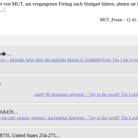
r von MUT, am vergangenen Freitag nach Stuttgart fuhren, ahnten sie n
n…]
MUT_Presse - 12:41
риш�…
fev/ - Aktuelle Infos über die laufende Aktion in Tchébébé/Togo Tag 1 bis 4 (
o
candy 96 minimum payment - "Joy to the world! The Lord 
AKEN…
я сайт кракен даркнет: настройки браузера - "Joy to the world! The Lord 
735, United Statеs
254-275…