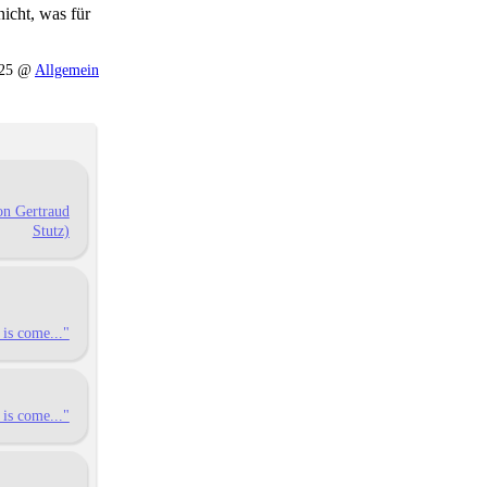
icht, was für
:25 @
Allgemein
von Gertraud
Stutz)
is come..."
is come..."