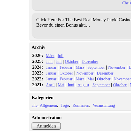
Chris
Click Here For The Best Real Money Payid Casin
Bevor du einen Bonus akti…
Archiv
2026:
|
März
Juli
2025:
|
|
|
Juni
Juli
Oktober
Dezember
2024:
|
|
|
|
|
Januar
Februar
März
September
November
D
2023:
|
|
|
Januar
Oktober
November
Dezember
2022:
|
|
|
|
|
Januar
Februar
März
Mai
Oktober
Novembe
2021:
|
|
|
|
|
|
April
Mai
Juni
August
September
Oktober
Kategorien
alle
Allgemein
Togo
Rumänien
Veranstaltung
Administration
Anmelden