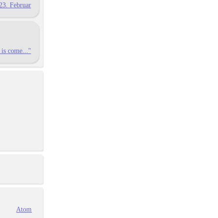
23. Februar
is come..."
Atom