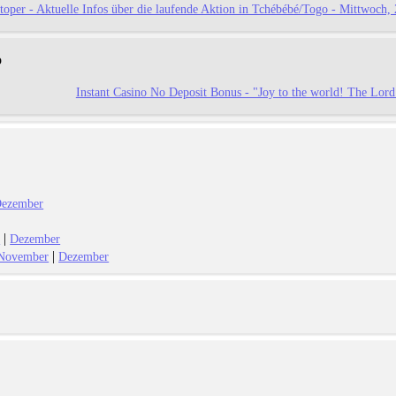
toper - Aktuelle Infos über die laufende Aktion in Tchébébé/Togo - Mittwoch, 
o
Instant Casino No Deposit Bonus - "Joy to the world! The Lord 
ezember
|
r
Dezember
|
November
Dezember