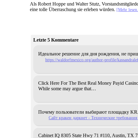
Als Robert Hoppe und Walter Stutz, Vorstandsmitgliede
eine tolle Überraschung sie erleben würden.
[Mehr lese
Letzte 5 Kommentare
Идеальное решение для дня рождения, не п
https://waldorfmexico.org/author-profile/kassandrale
Click Here For The Best Real Money Payid Casin
While some may argue that…
Почему пользователи выбирают площадку
KR
Сайт кракен даркнет - Технические требования дл
Cabinet IQ
8305 Statе Hwy 71 #110, Austin,
TX 78