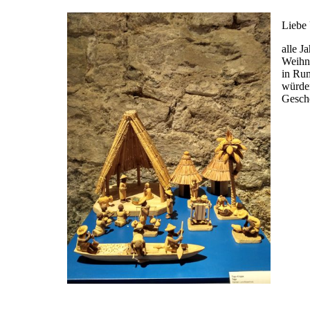
Liebe 
alle J
Weihna
in Rum
würden
Gesch