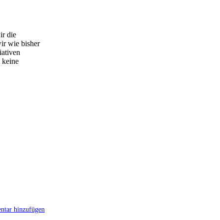
ir die
ir wie bisher
iativen
 keine
tar hinzufügen