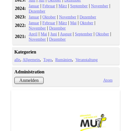
|
|
|
|
|
Januar
Februar
März
September
November
2024:
Dezember
2023:
|
|
|
Januar
Oktober
November
Dezember
|
|
|
|
|
Januar
Februar
März
Mai
Oktober
2022:
|
November
Dezember
|
|
|
|
|
|
April
Mai
Juni
August
September
Oktober
2021:
|
November
Dezember
Kategorien
alle
Allgemein
Togo
Rumänien
Veranstaltung
Administration
Atom
Anmelden