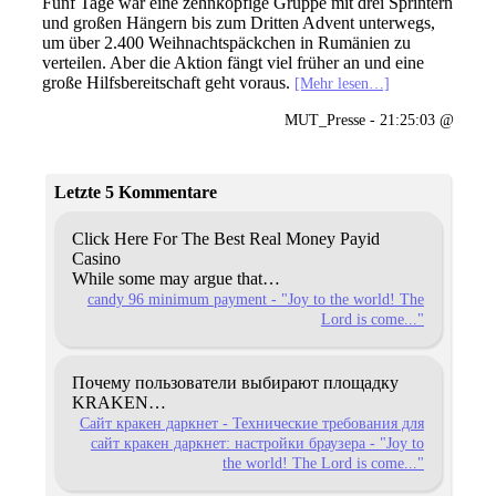
Fünf Tage war eine zehnköpfige Gruppe mit drei Sprintern
und großen Hängern bis zum Dritten Advent unterwegs,
um über 2.400 Weihnachtspäckchen in Rumänien zu
verteilen. Aber die Aktion fängt viel früher an und eine
große Hilfsbereitschaft geht voraus.
[Mehr lesen…]
MUT_Presse - 21:25:03 @
Letzte 5 Kommentare
Click Here For The Best Real Money Payid
Casino
While some may argue that…
candy 96 minimum payment - "Joy to the world! The
Lord is come..."
Почему пользователи выбирают площадку
KRAKEN…
Сайт кракен даркнет - Технические требования для
сайт кракен даркнет: настройки браузера - "Joy to
the world! The Lord is come..."