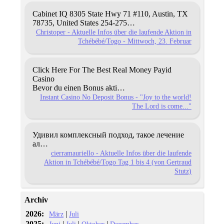
Cabinet IQ
8305 Statе Hwy 71 #110, Austin,
TX
78735, United Statеs
254-275…
Christoper - Aktuelle Infos über die laufende Aktion in
Tchébébé/Togo - Mittwoch, 23. Februar
Click Here For The Best Real Money Payid
Casino
Bevor du einen Bonus akti…
Instant Casino No Deposit Bonus - "Joy to the world!
The Lord is come..."
Удивил комплексный подход, такое лечение
ал…
cierramauriello - Aktuelle Infos über die laufende
Aktion in Tchébébé/Togo Tag 1 bis 4 (von Gertraud
Stutz)
Archiv
2026:
|
März
Juli
2025:
|
|
|
Juni
Juli
Oktober
Dezember