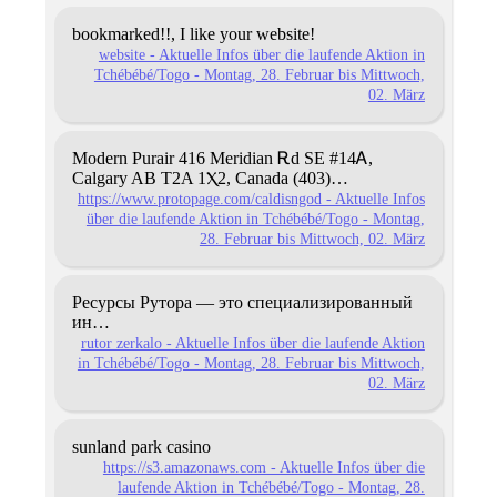
bookmarked!!, I like your website!
website - Aktuelle Infos über die laufende Aktion in
Tchébébé/Togo - Montag, 28. Februar bis Mittwoch,
02. März
Modern Purair
416 Meridian Ꭱd SE #14Ꭺ,
Calgary
AB T2A 1Ⲭ2, Canada
(403)…
https://www.protopage.com/caldisngod - Aktuelle Infos
über die laufende Aktion in Tchébébé/Togo - Montag,
28. Februar bis Mittwoch, 02. März
Ресурсы Рутора — это специализированный
ин…
rutor zerkalo - Aktuelle Infos über die laufende Aktion
in Tchébébé/Togo - Montag, 28. Februar bis Mittwoch,
02. März
sunland park casino
https://s3.amazonaws.com - Aktuelle Infos über die
laufende Aktion in Tchébébé/Togo - Montag, 28.