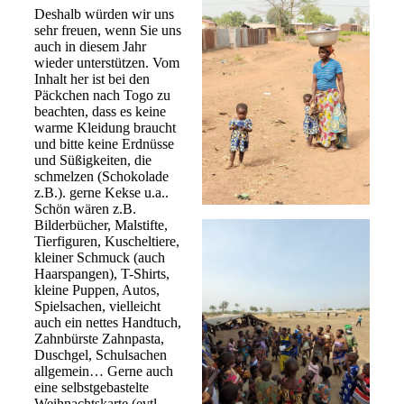
Deshalb würden wir uns
sehr freuen, wenn Sie uns
auch in diesem Jahr
wieder unterstützen. Vom
Inhalt her ist bei den
Päckchen nach Togo zu
beachten, dass es keine
warme Kleidung braucht
und bitte keine Erdnüsse
und Süßigkeiten, die
schmelzen (Schokolade
z.B.). gerne Kekse u.a..
Schön wären z.B.
Bilderbücher, Malstifte,
Tierfiguren, Kuscheltiere,
kleiner Schmuck (auch
Haarspangen), T-Shirts,
kleine Puppen, Autos,
Spielsachen, vielleicht
auch ein nettes Handtuch,
Zahnbürste Zahnpasta,
Duschgel, Schulsachen
allgemein… Gerne auch
eine selbstgebastelte
Weihnachtskarte (evtl.