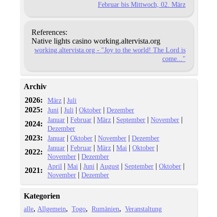
Februar bis Mittwoch, 02. März
References:
Native lights casino working.altervista.org
working.altervista.org - "Joy to the world! The Lord is
come..."
Archiv
2026:
|
März
Juli
2025:
|
|
|
Juni
Juli
Oktober
Dezember
|
|
|
|
|
Januar
Februar
März
September
November
2024:
Dezember
2023:
|
|
|
Januar
Oktober
November
Dezember
|
|
|
|
|
Januar
Februar
März
Mai
Oktober
2022:
|
November
Dezember
|
|
|
|
|
|
April
Mai
Juni
August
September
Oktober
2021:
|
November
Dezember
Kategorien
alle
Allgemein
Togo
Rumänien
Veranstaltung