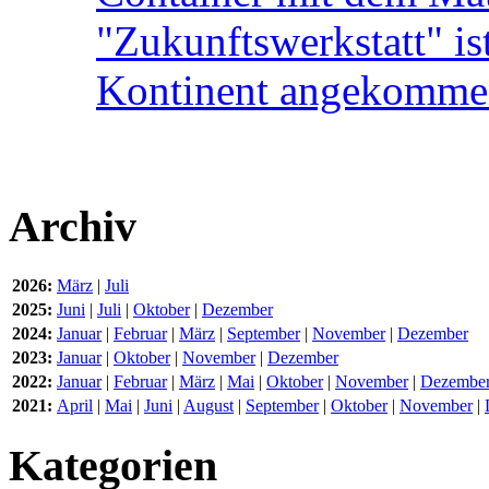
"Zukunftswerkstatt" is
Kontinent angekomm
Archiv
2026:
März
|
Juli
2025:
Juni
|
Juli
|
Oktober
|
Dezember
2024:
Januar
|
Februar
|
März
|
September
|
November
|
Dezember
2023:
Januar
|
Oktober
|
November
|
Dezember
2022:
Januar
|
Februar
|
März
|
Mai
|
Oktober
|
November
|
Dezembe
2021:
April
|
Mai
|
Juni
|
August
|
September
|
Oktober
|
November
|
Kategorien