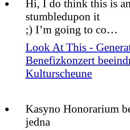
Hi, I do think this is an
stumbledupon it
;) I’m going to co…
Look At This - Genera
Benefizkonzert beeindr
Kulturscheune
Kasyno Honorarium bez
jedna