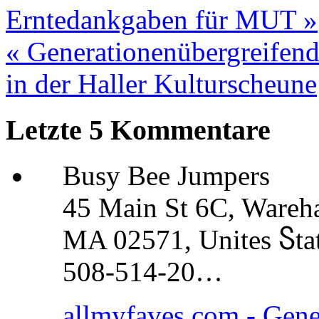
Erntedankgaben für MUT »
« Generationenübergreifend
in der Haller Kulturscheune
Letzte 5 Kommentare
Busy Bee Jumpers
45 Main St 6C, Wareh
MA 02571, Unites Ⴝta
508-514-20…
allmyfaves.com - Gene