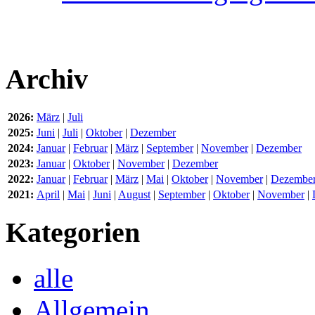
Archiv
2026:
März
|
Juli
2025:
Juni
|
Juli
|
Oktober
|
Dezember
2024:
Januar
|
Februar
|
März
|
September
|
November
|
Dezember
2023:
Januar
|
Oktober
|
November
|
Dezember
2022:
Januar
|
Februar
|
März
|
Mai
|
Oktober
|
November
|
Dezembe
2021:
April
|
Mai
|
Juni
|
August
|
September
|
Oktober
|
November
|
Kategorien
alle
Allgemein