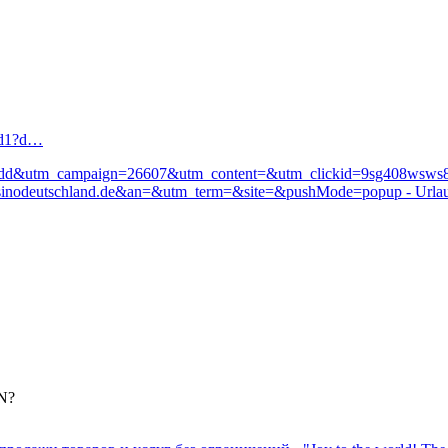
x/d1?d…
=ogdd&utm_campaign=26607&utm_content=&utm_clickid=9sg408wsws80
stantcasinodeutschland.de&an=&utm_term=&site=&pushMode=popup - Url
N?