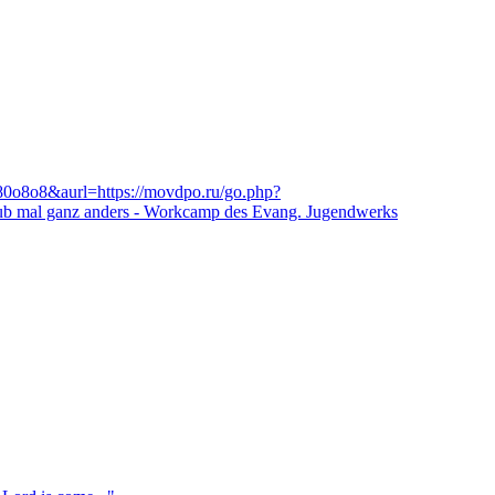
o8o8&aurl=https://movdpo.ru/go.php?
aub mal ganz anders - Workcamp des Evang. Jugendwerks