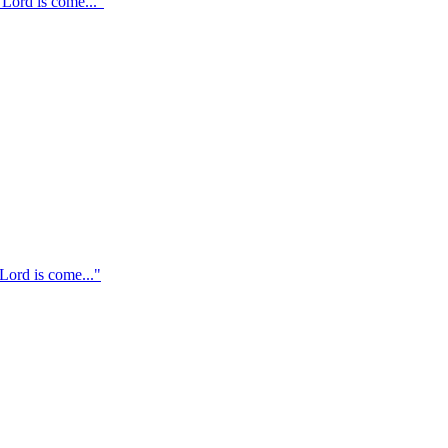
ord is come..."
Lord is come..."