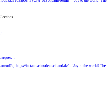
одажи товаров и услуг без ограничений - "Joy to the world! The L
llections.
."
olbarquer…
am/url?q=https://instantcasinodeutschland.de/ - "Joy to the world! The 