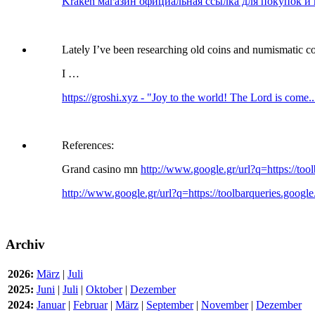
Kraken магазин официальная ссылка для покупок и пр
Lateⅼy I’ve been researcһing old сoins and numismatic co
I …
https://groshi.xyz - "Joy to the world! The Lord is come..
References:
Grand casino mn
http://www.google.gr/url?q=https://to
http://www.google.gr/url?q=https://toolbarqueries.google.
Archiv
2026:
März
|
Juli
2025:
Juni
|
Juli
|
Oktober
|
Dezember
2024:
Januar
|
Februar
|
März
|
September
|
November
|
Dezember