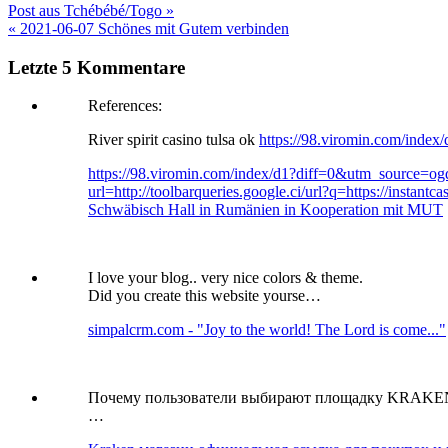
Post aus Tchébébé/Togo »
« 2021-06-07 Schönes mit Gutem verbinden
Letzte 5 Kommentare
References:
River spirit casino tulsa ok
https://98.viromin.com/inde
https://98.viromin.com/index/d1?diff=0&utm_source
url=http://toolbarqueries.google.ci/url?q=https://in
Schwäbisch Hall in Rumänien in Kooperation mit MUT
I love your blog.. very nice colors & theme.
Did you create this website yourse…
simpalcrm.com - "Joy to the world! The Lord is come..."
Почему пользователи выбирают площадку KRAKE
…